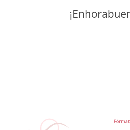
¡Enhorabuen
Fórmat