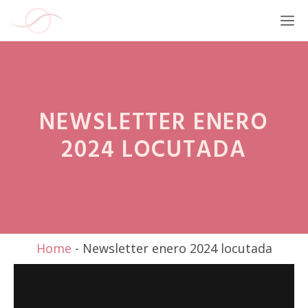
Saltar
M
al
contenido
NEWSLETTER ENERO
2024 LOCUTADA
Home
-
Newsletter enero 2024 locutada